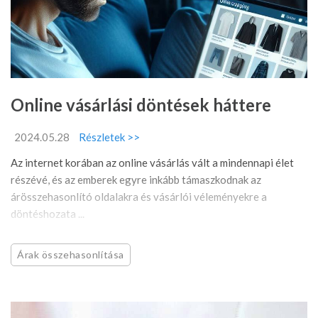
Online vásárlási döntések háttere
2024.05.28
Részletek >>
Az internet korában az online vásárlás vált a mindennapi élet
részévé, és az emberek egyre inkább támaszkodnak az
árösszehasonlító oldalakra és vásárlói véleményekre a
döntéshozata ...
Árak összehasonlítása