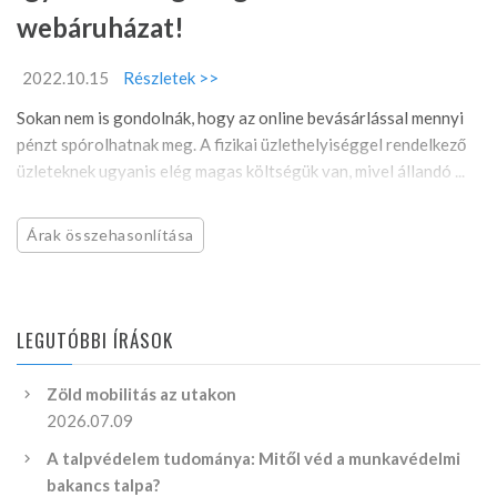
webáruházat!
2022.10.15
Részletek >>
Sokan nem is gondolnák, hogy az online bevásárlással mennyi
pénzt spórolhatnak meg. A fizikai üzlethelyiséggel rendelkező
üzleteknek ugyanis elég magas költségük van, mivel állandó ...
Árak összehasonlítása
LEGUTÓBBI ÍRÁSOK
Zöld mobilitás az utakon
2026.07.09
A talpvédelem tudománya: Mitől véd a munkavédelmi
bakancs talpa?