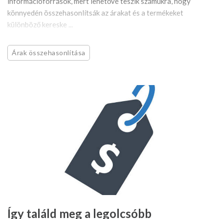
információforrások, mert lehetővé teszik számukra, hogy
könnyedén összehasonlítsák az árakat és a termékeket
különböző kereske ...
Árak összehasonlítása
Így találd meg a legolcsóbb