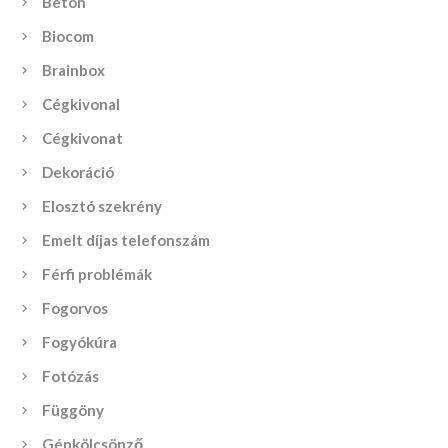
Beton
Biocom
Brainbox
Cégkivonal
Cégkivonat
Dekoráció
Elosztó szekrény
Emelt díjas telefonszám
Férfi problémák
Fogorvos
Fogyókúra
Fotózás
Függöny
Gépkölcsönző