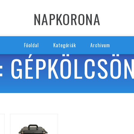
NAPKORONA
Főoldal
Kategóriák
Archivum
: GÉPKÖLCSÖ