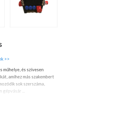
s
ek >>
s műhelye, és szívesen
kát, amihez más szakembert
lmozódik sok szerszáma,
n gépvásár ...