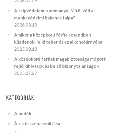
2026.07.09
A talpvédelem tudománya: Mitől véd a
munkavédelmi bakancs talpa?
2026.03.10
Amikor a középkorú férfiak csendben
küzdenek: lelki teher és az alkohol árnyéka
2025.08.18
A középkorú férfiak magabiztossága mögött
rejlő kihívások és belső bizonytalanságok
2025.07.27
KATEGÓRIÁK
Ajándék
Árak összehasonlítása