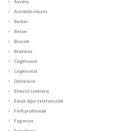
Ásvány
Autókölcsönzés
Barber
Beton
Biocom
Brainbox
Cégkivonal
Cégkivonat
Dekoráció
Elosztó szekrény
Emelt díjas telefonszám
Férfi problémák
Fogorvos
Fogyókúra