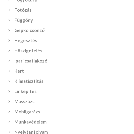
Fotózás
Függöny
Gépkölcsönző
Hegesztés
Hőszigetelés
Ipari csatlakozó
Kert
Klímatisztítás
Linképítés
Masszázs
Mobilgarázs
Munkavédelem
Nyelvtanfolyam