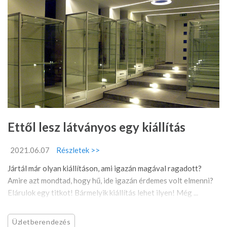
Ettől lesz látványos egy kiállítás
2021.06.07
Részletek >>
Jártál már olyan kiállításon, ami igazán magával ragadott?
Amire azt mondtad, hogy hű, ide igazán érdemes volt elmenni?
Elárulok egy titkot! Bármelyik kiállítás lehet ilyen! Még ...
Üzletberendezés