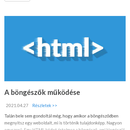
A böngészők működése
2021.04.27
Részletek >>
Talán bele sem gondoltál még, hogy amikor a böngésződben
megnyitsz egy weboldalt, mi is történik tulajdonképp. Nagyon
egyszerű. Egy HTML kódot értelmez a böngésző, ami kiegészül