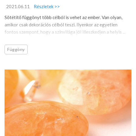
2021.06.11
Részletek >>
Sötétítő függönyt több célból is vehet az ember. Van olyan,
amikor csak dekorációs célból teszi. Ilyenkor az egyetlen
fontos szempont, hogy a színvilága jól illeszkedjen a helyis ...
Függöny