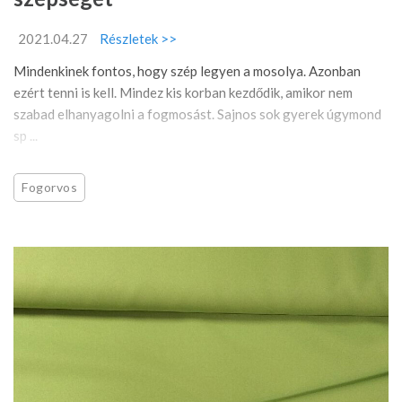
2021.04.27
Részletek >>
Mindenkinek fontos, hogy szép legyen a mosolya. Azonban
ezért tenni is kell. Mindez kis korban kezdődik, amikor nem
szabad elhanyagolni a fogmosást. Sajnos sok gyerek úgymond
sp ...
Fogorvos