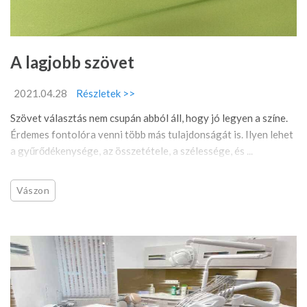
A lagjobb szövet
2021.04.28
Részletek >>
Szövet választás nem csupán abból áll, hogy jó legyen a színe.
Érdemes fontolóra venni több más tulajdonságát is. Ilyen lehet
a gyűrődékenysége, az összetétele, a szélessége, és ...
Vászon