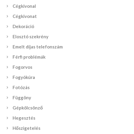
Cégkivonal
Cégkivonat
Dekoráció
Elosztó szekrény
Emelt díjas telefonszám
Férfi problémák
Fogorvos
Fogyókúra
Fotózás
Függöny
Gépkölcsönző
Hegesztés
Hőszigetelés