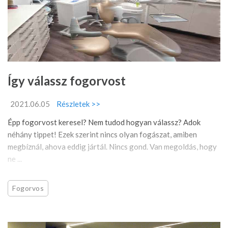
Így válassz fogorvost
2021.06.05
Részletek >>
Épp fogorvost keresel? Nem tudod hogyan válassz? Adok
néhány tippet! Ezek szerint nincs olyan fogászat, amiben
megbíznál, ahova eddig jártál. Nincs gond. Van megoldás, hogy
ne ...
Fogorvos