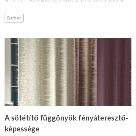
borostát is, és a különbség nem csupán abban van, hogy kine ...
Barber
A sötétítő függönyök fényáteresztő-
képessége