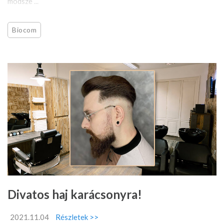
módsze ...
Biocom
Divatos haj karácsonyra!
2021.11.04
Részletek >>