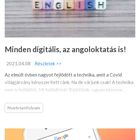
Minden digitális, az angoloktatás is!
2021.04.08
Részletek >>
Az elmúlt évben nagyot fejlődött a technika, amit a Covid
világjárvány kényszerített ránk. Na de várjunk csak! A technika
nem is fejlődött. Mi fejlődtünk! Rájöttünk -ugyan kénysze ...
Nyelvtanfolyam