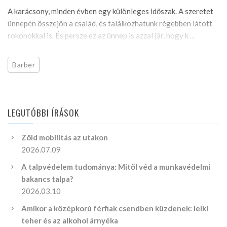
A karácsony, minden évben egy különleges időszak. A szeretet
ünnepén összejön a család, és találkozhatunk régebben látott
rokonokkal is. És persze ez az ünnep is azzal jár, hogy k ...
Barber
LEGUTÓBBI ÍRÁSOK
Zöld mobilitás az utakon
2026.07.09
A talpvédelem tudománya: Mitől véd a munkavédelmi
bakancs talpa?
2026.03.10
Amikor a középkorú férfiak csendben küzdenek: lelki
teher és az alkohol árnyéka