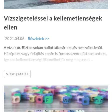
Vízszigeteléssel a kellemetlenségek
ellen
2021.04.06
Részletek >>
A víz az úr. Biztos sokan hallották már ezt, és nem véletlenül.
Házépítés vagy felújítás során is fontos szem előtt tartani ezt,
így sok kellemetlenségtől kímélhetjük meg magunkat ...
Vízszigetelés