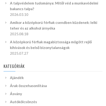
A talpvédelem tudománya: Mitől véd a munkavédelmi
bakancs talpa?
2026.03.10
Amikor a középkorú férfiak csendben küzdenek: lelki
teher és az alkohol árnyéka
2025.08.18
A középkorú férfiak magabiztossága mögött rejlő
kihívások és belső bizonytalanságok
2025.07.27
KATEGÓRIÁK
Ajándék
Árak összehasonlítása
Ásvány
Autókölcsönzés