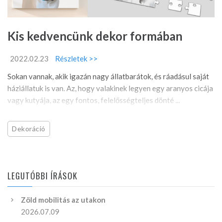
Kis kedvencünk dekor formában
2022.02.23
Részletek >>
Sokan vannak, akik igazán nagy állatbarátok, és ráadásul saját
háziállatuk is van. Az, hogy valakinek legyen egy aranyos cicája
vagy kutyája, az egy fontos, felelősségteljes dönté ...
Dekoráció
LEGUTÓBBI ÍRÁSOK
Zöld mobilitás az utakon
2026.07.09